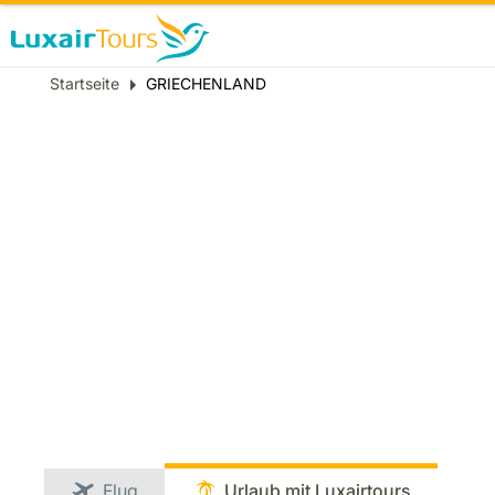
Breadcrumb
Startseite
GRIECHENLAND
Flug
Urlaub mit Luxairtours