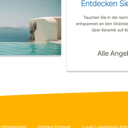
Entdecken Sie
Tauchen Sie in die reic
entspannen an den Stränden 
über Keramik auf K
.
Alle Ange
 Informationen
Partners Extranet
Luxair Luxembourg Airli