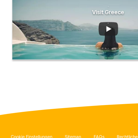
.
Visit Greece
.
Cookie Einstellungen
Sitemap
FAQs
Rechtliche