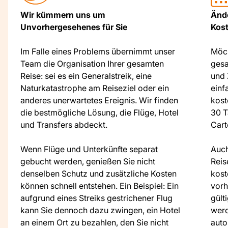
Wir kümmern uns um
Ände
Unvorhergesehenes für Sie
Kos
Im Falle eines Problems übernimmt unser
Möch
Team die Organisation Ihrer gesamten
gesa
Reise: sei es ein Generalstreik, eine
und 
Naturkatastrophe am Reiseziel oder ein
einf
anderes unerwartetes Ereignis. Wir finden
kost
die bestmögliche Lösung, die Flüge, Hotel
30 T
und Transfers abdeckt.
Cart
Wenn Flüge und Unterkünfte separat
Auc
gebucht werden, genießen Sie nicht
Reis
denselben Schutz und zusätzliche Kosten
kost
können schnell entstehen. Ein Beispiel: Ein
vorh
aufgrund eines Streiks gestrichener Flug
gült
kann Sie dennoch dazu zwingen, ein Hotel
werd
an einem Ort zu bezahlen, den Sie nicht
auto