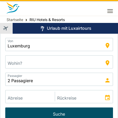
Startseite
RIU Hotels & Resorts
Breadcrumb
Urlaub mit Luxairtours
Application
Von
Intelligent
Package
Search
Passagier
Suche