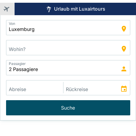
Urlaub mit Luxairtours
Application
Von
Intelligent
Package
Search
Passagier
Suche