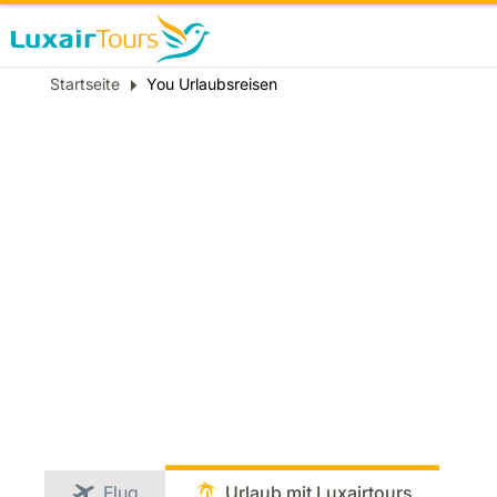
Breadcrumb
Startseite
You Urlaubsreisen
Flug
Urlaub mit Luxairtours