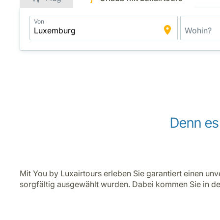
Application
Von
Intelligent
Package
Search
Denn es 
Mit You by Luxairtours erleben Sie garantiert einen un
sorgfältig ausgewählt wurden. Dabei kommen Sie in d