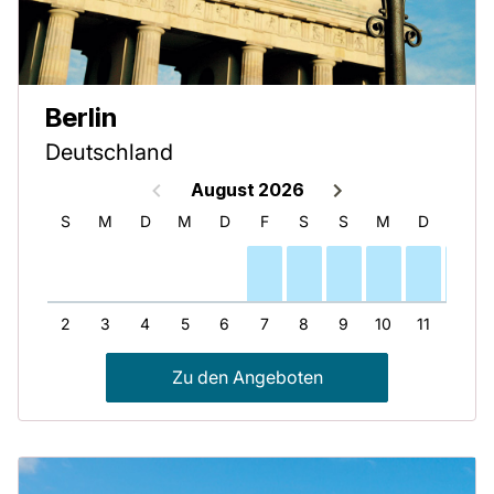
Berlin
Deutschland
August 2026
S
S
M
D
M
D
F
S
S
M
D
M
1
2
3
4
5
6
7
8
9
10
11
12
Zu den Angeboten