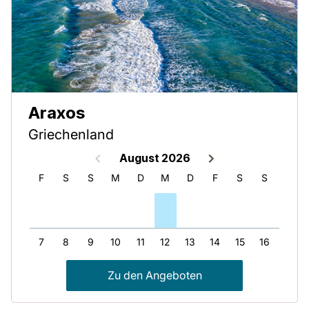
Araxos
Griechenland
August 2026
D
F
S
S
M
D
M
D
F
S
S
M
6
7
8
9
10
11
12
13
14
15
16
17
Zu den Angeboten