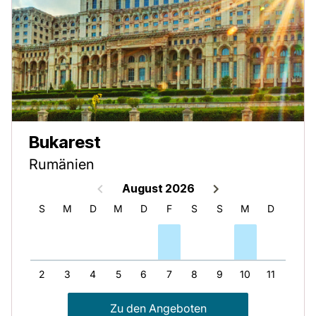
Bukarest
Rumänien
August 2026
S
S
M
D
M
D
F
S
S
M
D
M
1
2
3
4
5
6
7
8
9
10
11
12
Zu den Angeboten