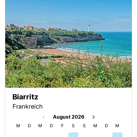
Biarritz
Frankreich
August 2026
S
M
D
M
D
F
S
S
M
D
M
D