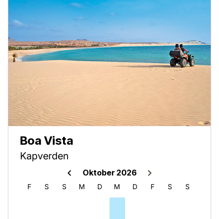
Boa Vista
Kapverden
Oktober 2026
D
F
S
S
M
D
M
D
F
S
S
M