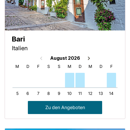
Bari
Italien
August 2026
D
M
D
F
S
S
M
D
M
D
F
S
4
5
6
7
8
9
10
11
12
13
14
15
Zu den Angeboten