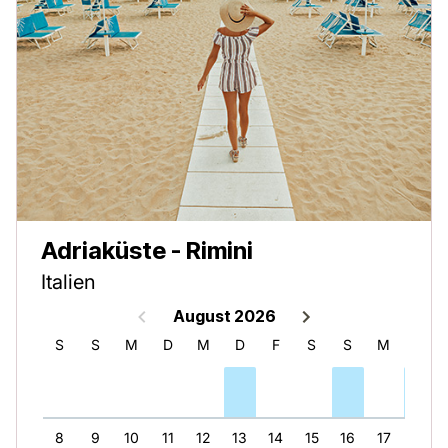
Adriaküste - Rimini
Italien
August 2026
F
S
S
M
D
M
D
F
S
S
M
D
7
8
9
10
11
12
13
14
15
16
17
18