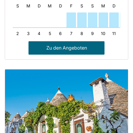
S
S
M
D
M
D
F
S
S
M
D
M
1
2
3
4
5
6
7
8
9
10
11
12
Zu den Angeboten