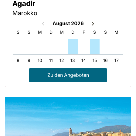
Agadir
Marokko
August 2026
F
S
S
M
D
M
D
F
S
S
M
D
7
8
9
10
11
12
13
14
15
16
17
18
Zu den Angeboten