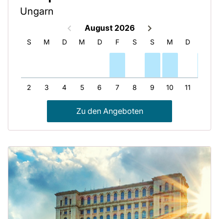
Ungarn
August 2026
S
S
M
D
M
D
F
S
S
M
D
M
1
2
3
4
5
6
7
8
9
10
11
12
Zu den Angeboten