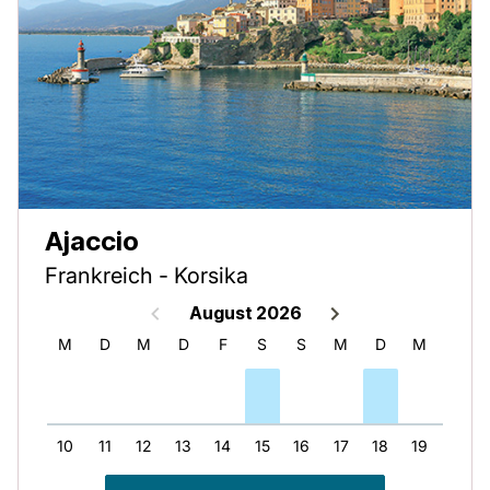
Ajaccio
Frankreich - Korsika
August 2026
S
M
D
M
D
F
S
S
M
D
M
D
9
10
11
12
13
14
15
16
17
18
19
20