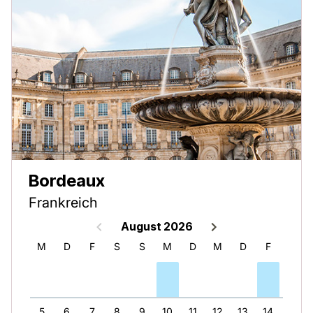
Bordeaux
Frankreich
August 2026
D
M
D
F
S
S
M
D
M
D
F
S
4
5
6
7
8
9
10
11
12
13
14
15