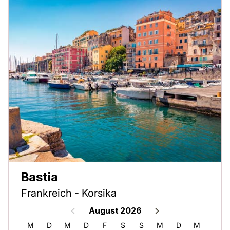
Bastia
Frankreich - Korsika
August 2026
S
M
D
M
D
F
S
S
M
D
M
D