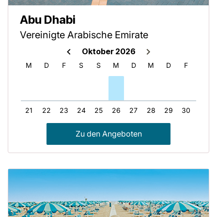
Abu Dhabi
Vereinigte Arabische Emirate
Oktober 2026
D
M
D
F
S
S
M
D
M
D
F
S
20
21
22
23
24
25
26
27
28
29
30
31
Zu den Angeboten