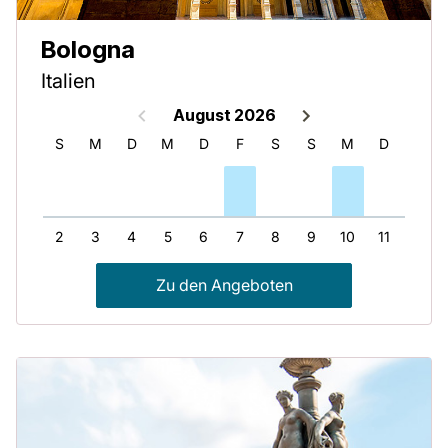
Bologna
Italien
August 2026
S
S
M
D
M
D
F
S
S
M
D
M
1
2
3
4
5
6
7
8
9
10
11
12
Zu den Angeboten