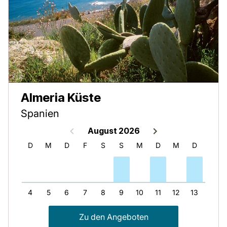
Almeria Küste
Spanien
August 2026
M
D
M
D
F
S
S
M
D
M
D
F
3
4
5
6
7
8
9
10
11
12
13
14
Zu den Angeboten