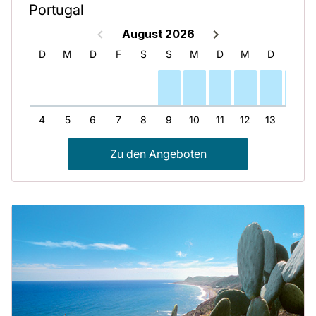
Portugal
August 2026
M
D
M
D
F
S
S
M
D
M
D
F
3
4
5
6
7
8
9
10
11
12
13
14
Zu den Angeboten