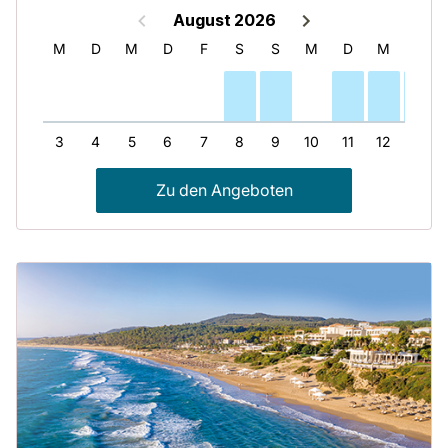
August 2026
S
M
D
M
D
F
S
S
M
D
M
D
2
3
4
5
6
7
8
9
10
11
12
13
Zu den Angeboten