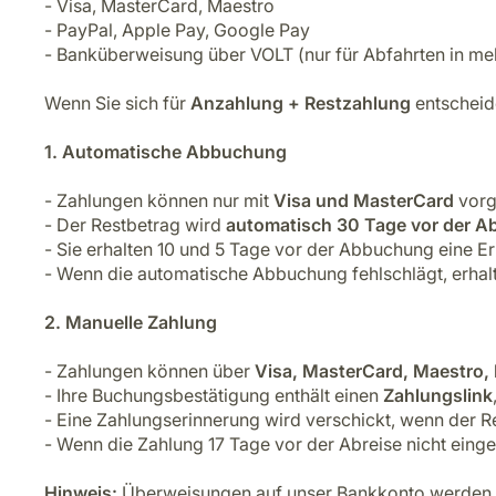
- Visa, MasterCard, Maestro
- PayPal, Apple Pay, Google Pay
- Banküberweisung über VOLT (nur für Abfahrten in meh
Wenn Sie sich für
Anzahlung + Restzahlung
entscheid
1. Automatische Abbuchung
- Zahlungen können nur mit
Visa und MasterCard
vorg
- Der Restbetrag wird
automatisch 30 Tage vor der Ab
- Sie erhalten 10 und 5 Tage vor der Abbuchung eine E
- Wenn die automatische Abbuchung fehlschlägt, erhalt
2. Manuelle Zahlung
- Zahlungen können über
Visa, MasterCard, Maestro, 
- Ihre Buchungsbestätigung enthält einen
Zahlungslink
- Eine Zahlungserinnerung wird verschickt, wenn der R
- Wenn die Zahlung 17 Tage vor der Abreise nicht einge
Hinweis:
Überweisungen auf unser Bankkonto werden au