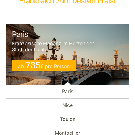
Frankreich zum besten Preis!
Paris
Französische Eleganz im Herzen der
Stadt der Lichter.
735
ab
€
pro Person
Paris
Nice
Toulon
Montpellier