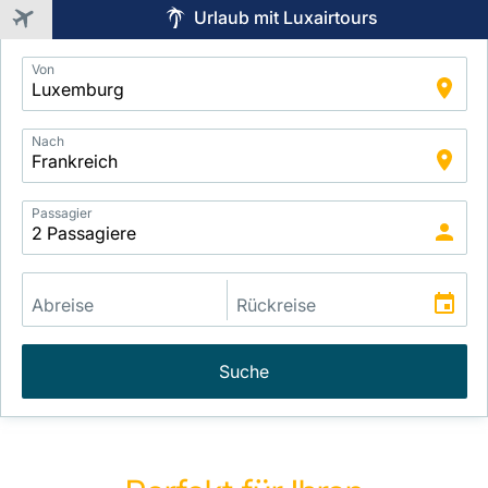
Urlaub mit Luxairtours
Application
Von
Intelligent
Package
Search
Nach
Passagier
Suche