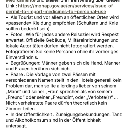
Link :
https://mohap.gov.ae/en/services/issue-of-
permit-to-import-medicines-for-personal-use
Als Tourist und vor allem an öffentlichen Orten wird
«passende» Kleidung empfohlen (Schultern und Knie
sollten bedeckt sein).
Fotos : Wie für jedes andere Reiseziel wird Respekt
erwartet. Offizielle Gebäude, Militäreinrichtungen und
lokale Autoritäten dürfen nicht fotografiert werden.
Fotografieren Sie keine Personen ohne ihr vorheriges
Einverständnis.
Begrüßungen: Männer geben sich die Hand. Männer
und Frauen berühren sich nicht.
Paare : Die Vorlage von zwei Pässen mit
verschiedenen Namen stellt in den Hotels generell kein
Problem dar, man sollte allerdings lieber von seinem
„Mann“ und seiner „Frau“ sprechen als von seinem
„Freund“ oder seiner „Freundin“, oder „Verlobte(r)“ …
Nicht verheiratete Paare dürfen theoretisch kein
Zimmer teilen.
In der Öffentlichkeit : Zuneigungsbekundungen, Tanz
und Alkoholkonsum sind in der Öffentlichkeit
untersagt.