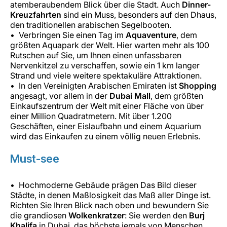
atemberaubendem Blick über die Stadt. Auch
Dinner-
Kreuzfahrten
sind ein Muss, besonders auf den Dhaus,
den traditionellen arabischen Segelbooten.
Verbringen Sie einen Tag im
Aquaventure
, dem
größten Aquapark der Welt. Hier warten mehr als 100
Rutschen auf Sie, um Ihnen einen unfassbaren
Nervenkitzel zu verschaffen, sowie ein 1 km langer
Strand und viele weitere spektakuläre Attraktionen.
In den Vereinigten Arabischen Emiraten ist
Shopping
angesagt, vor allem in der
Dubai Mall
, dem größten
Einkaufszentrum der Welt mit einer Fläche von über
einer Million Quadratmetern. Mit über 1.200
Geschäften, einer Eislaufbahn und einem Aquarium
wird das Einkaufen zu einem völlig neuen Erlebnis.
Must-see
Hochmoderne Gebäude prägen Das Bild dieser
Städte, in denen Maßlosigkeit das Maß aller Dinge ist.
Richten Sie Ihren Blick nach oben und bewundern Sie
die grandiosen
Wolkenkratzer
: Sie werden den
Burj
Khalifa
in Dubai, das höchste jemals von Menschen