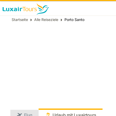
Breadcrumb
Startseite
Alle Reiseziele
Porto Santo
Flug
Urlaub mit Luxairtours