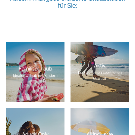
für Sie:
Aktiv
Familienurlaub
Lust auf einen sportlichen
Idealer Urlaub mit Kindern
Urlaub?
Adults Only
All Inclusive