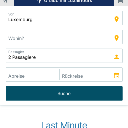
Urlaub mit Luxairtours
Application
Von
Intelligent
Package
Search
Passagier
Suche
Last Minute