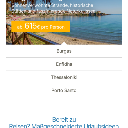
Sonnenverwöhnte Strände, historische
Stätten und faszinierende Naturkulissen.
615
ab
€
pro Person
Burgas
Enfidha
Thessaloniki
Porto Santo
Bereit zu
Reisen? Maßgeschneiderte Urlaubsideen