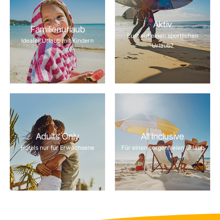
Aktiv
Familienurlaub
Lust auf einen sportlichen
Idealer Urlaub mit Kindern
Urlaub?
Adults Only
All Inclusive
Hotels nur für Erwachsene
Für einen sorgenfreien Urlaub