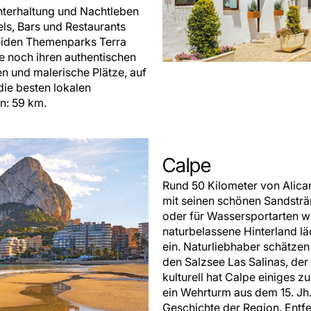
Unterhaltung und Nachtleben
els, Bars und Restaurants
beiden Themenparks Terra
ie noch ihren authentischen
n und malerische Plätze, auf
ie besten lokalen
n: 59 km.
Calpe
Rund 50 Kilometer von Alican
mit seinen schönen Sandsträ
oder für Wassersportarten w
naturbelassene Hinterland l
ein. Naturliebhaber schätze
den Salzsee Las Salinas, de
kulturell hat Calpe einiges z
ein Wehrturm aus dem 15. Jh
Geschichte der Region. Entf