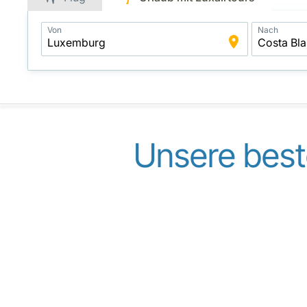
Application
Von
Nach
Intelligent
Package
Search
Unsere best