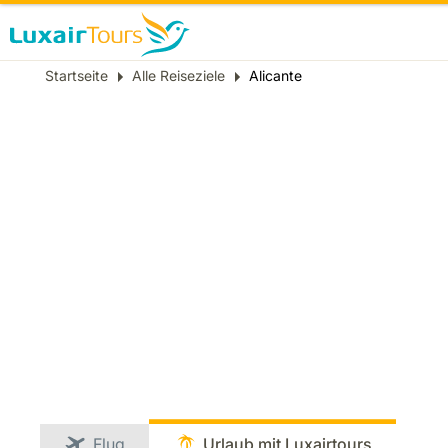
Breadcrumb
Startseite
Alle Reiseziele
Alicante
Flug
Urlaub mit Luxairtours