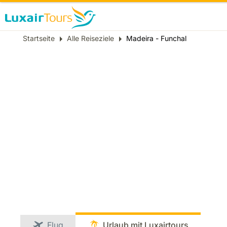
Breadcrumb
Startseite
Alle Reiseziele
Madeira - Funchal
Flug
Urlaub mit Luxairtours