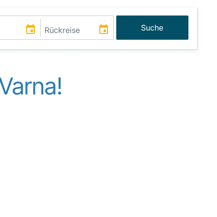
Suche
Varna!