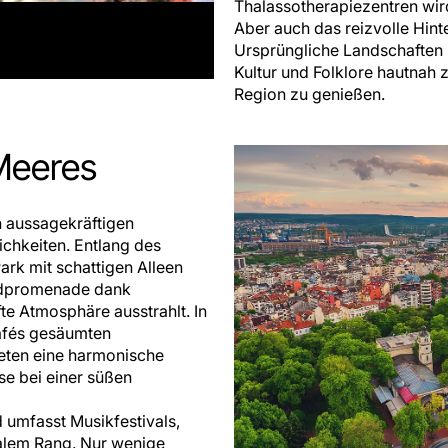
Thalassotherapiezentren wir
Aber auch das reizvolle Hinte
Ursprüngliche Landschaften u
Kultur und Folklore hautnah z
Region zu genießen.
Meeres
n aussagekräftigen
chkeiten. Entlang des
ark mit schattigen Alleen
randpromenade dank
te Atmosphäre ausstrahlt. In
cafés gesäumten
eten eine harmonische
se bei einer süßen
d umfasst Musikfestivals,
nalem Rang. Nur wenige