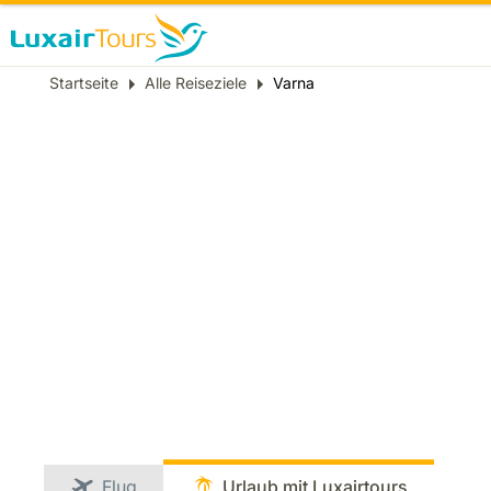
Breadcrumb
Startseite
Alle Reiseziele
Varna
Flug
Urlaub mit Luxairtours