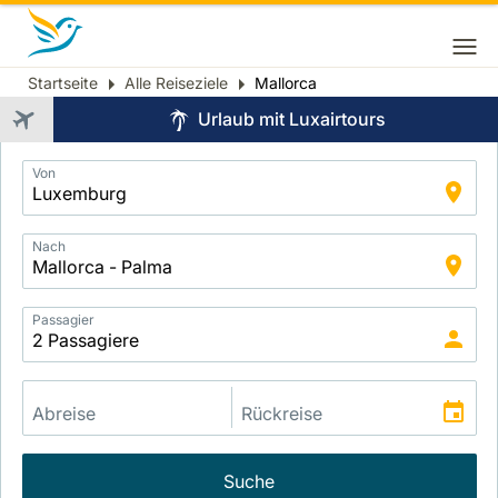
Startseite
Alle Reiseziele
Mallorca
Breadcrumb
Urlaub mit Luxairtours
Application
Von
Intelligent
Package
Search
Nach
Passagier
Suche