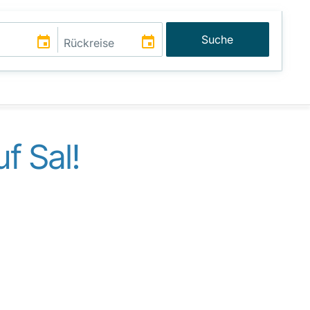
Suche
f Sal!