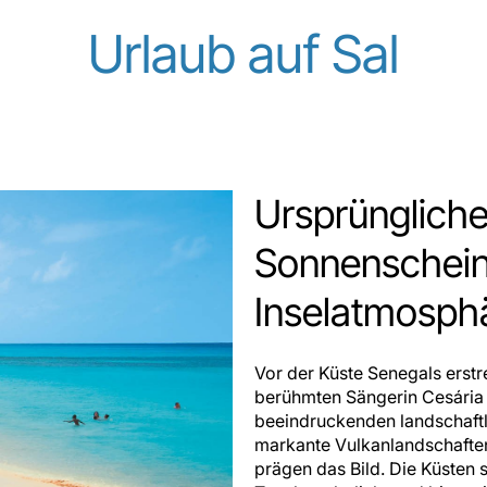
Urlaub auf Sal
Ursprüngliche
Sonnenschein
Inselatmosph
Vor der Küste Senegals erstr
berühmten Sängerin Cesária É
beeindruckenden landschaftl
markante Vulkanlandschafte
prägen das Bild. Die Küsten 