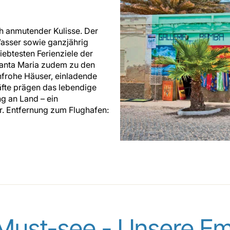
ch anmutender Kulisse. Der
Wasser sowie ganzjährig
ebtesten Ferienziele der
Santa Maria zudem zu den
nfrohe Häuser, einladende
äfte prägen das lebendige
ng an Land – ein
r. Entfernung zum Flughafen:
Must-see - Unsere E