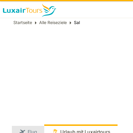
Breadcrumb
Startseite
Alle Reiseziele
Sal
Flug
Urlaub mit Luxairtours