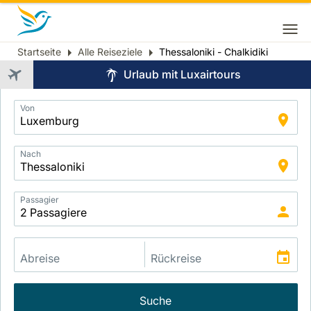
Startseite
Alle Reiseziele
Thessaloniki - Chalkidiki
Breadcrumb
Urlaub mit Luxairtours
Application
Von
Intelligent
Package
Search
Nach
Passagier
Suche