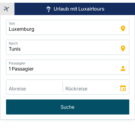
Urlaub mit Luxairtours
Application
Von
Intelligent
Package
Search
Nach
Passagier
Suche