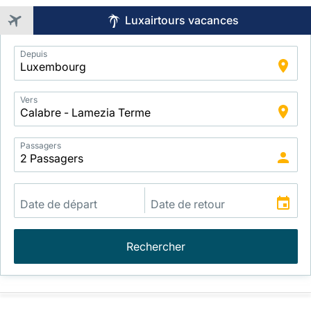
Luxairtours vacances
Application
Depuis
Intelligent
Package
Search
Vers
Passagers
Rechercher