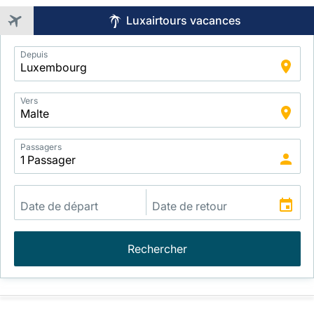
Luxairtours vacances
Application
Depuis
Intelligent
Package
Search
Vers
Passagers
Rechercher