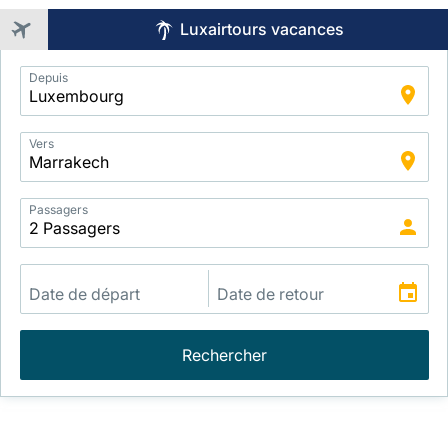
Luxairtours vacances
Application
Depuis
Intelligent
Package
Search
Vers
Passagers
Rechercher