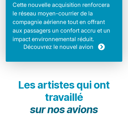
Cette nouvelle acquisition renforcera
le réseau moyen-courrier de la
Marco Weiten
E
compagnie aérienne tout en offrant
aux passagers un confort accru et un
Luxair Boeing 737-800
1/100
L
impact environnemental réduit.
Découvrez le nouvel avion
34.90€
3
Acheter
Les artistes qui ont
travaillé
Madhurika
sur nos avions
Marco Weiten
Lynn Cosyn
Loic Lusnia
Lisa Junius
Modani
Sumo