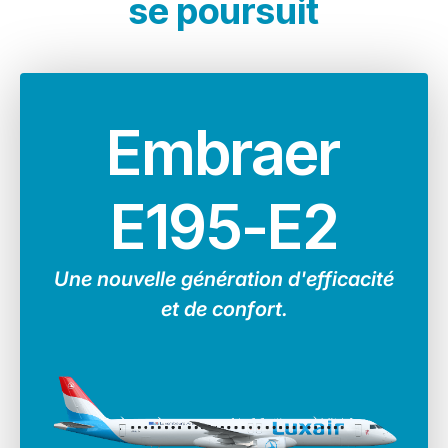
se poursuit
avion plus vert et moins bruyant qui n’a, en
outre, rien à envier à ses concurrents en
termes de performance, de technologie ou de
confort.
Embraer
E195-E2
Une nouvelle génération d'efficacité
et de confort.
Nombre
Constructeur
Distance
Vitesse
d’appareils
De
maximale
moyenne
11
1,500 km
667 km/h
Havilland
Aircraft of