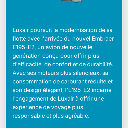
Canada
Sièges
Réacteur
Poids
Carburant
passagers
Turboprop
maximal au
max.
Luxair poursuit la modernisation de sa
76
décollage
5.221 Kg
Pratt &
28.998 Kg
Whitney
flotte avec l'arrivée du nouvel Embraer
Canada
E195-E2, un avion de nouvelle
PW-150A
génération conçu pour offrir plus
d'efficacité, de confort et de durabilité.
Longueur
Hauteur
Envergure
32.83 m
8.34 m
28.42 m
Avec ses moteurs plus silencieux, sa
consommation de carburant réduite et
son design élégant, l'E195-E2 incarne
l'engagement de Luxair à offrir une
expérience de voyage plus
responsable et plus agréable.