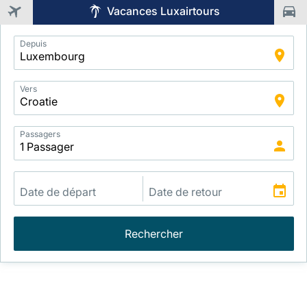
Vacances Luxairtours
Application
Depuis
Intelligent
Package
Search
Vers
Passagers
Rechercher