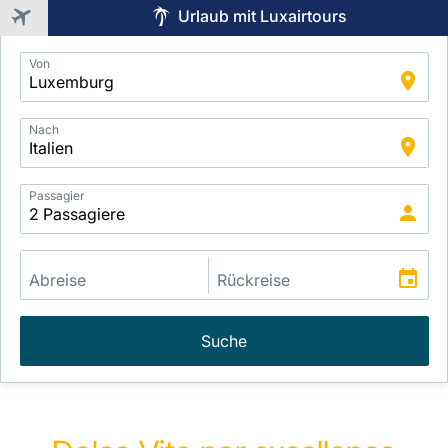
Urlaub mit Luxairtours
Application
Von
Intelligent
Package
Search
Nach
Passagier
Suche