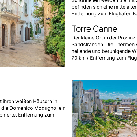
Schönheiten werden Sie mit S
befinden sich eine mittelalte
Entfernung zum Flughafen Ba
Torre Canne
Der kleine Ort in der Provinz
Sandstränden. Die Thermen v
heilende und beruhigende Wi
70 km / Entfernung zum Flugh
t ihren weißen Häusern in
en, die Domenico Modugno, ein
irierte. Entfernung zum