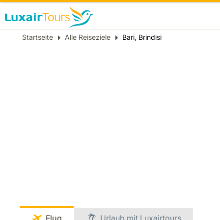
Breadcrumb
Startseite
Alle Reiseziele
Bari, Brindisi
Flug
Urlaub mit Luxairtours