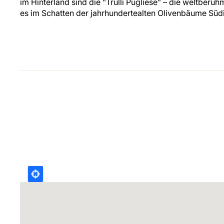
im Hinterland sind die "Trulli Pugliese" – die weltberüh
es im Schatten der jahrhundertealten Olivenbäume Südit