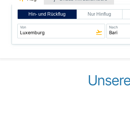
Intelligent
Hin- und Rückflug
Nur Hinflug
Flight
Search
Von
Nach
Unsere