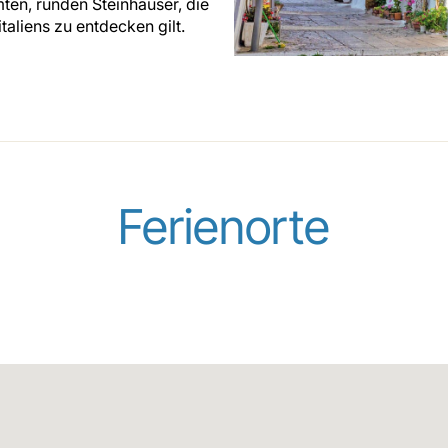
mten, runden Steinhäuser, die
aliens zu entdecken gilt.
Ferienorte