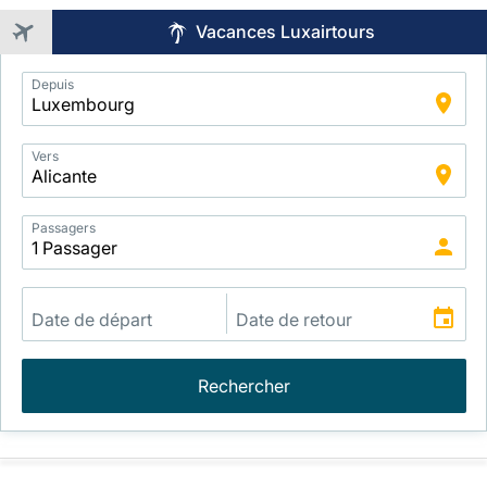
Vacances Luxairtours
Application
Depuis
Intelligent
Package
Search
Vers
Passagers
Rechercher