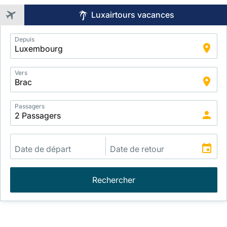
Luxairtours vacances
Application
Depuis
Intelligent
Package
Search
Vers
Passagers
Rechercher