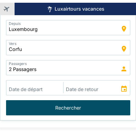
Luxairtours vacances
Application
Depuis
Intelligent
Package
Search
Vers
Passagers
Rechercher