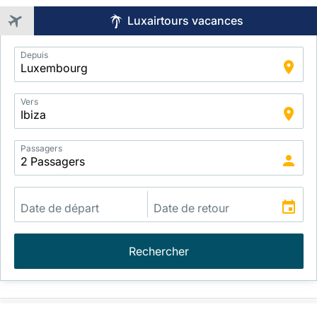
Luxairtours vacances
Application
Depuis
Intelligent
Package
Search
Vers
Passagers
Rechercher