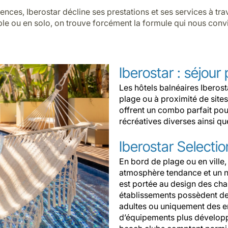
igences, Iberostar décline ses prestations et ses services à 
ouple ou en solo, on trouve forcément la formule qui nous conv
Iberostar : séjour
Les hôtels balnéaires Iberos
plage ou à proximité de site
offrent un combo parfait pour
récréatives diverses ainsi que
Iberostar Selectio
En bord de plage ou en ville,
atmosphère tendance et un ni
est portée au design des cham
établissements possèdent de
adultes ou uniquement des en
d’équipements plus développ