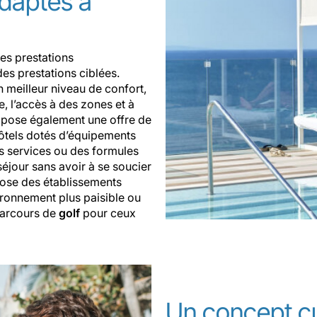
adaptés à
es prestations
des prestations ciblées.
meilleur niveau de confort,
e, l’accès à des zones et à
opose également une offre de
ôtels dotés d’équipements
s services ou des formules
séjour sans avoir à se soucier
pose des établissements
ironnement plus paisible ou
parcours de
golf
pour ceux
Un concept cul