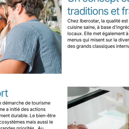
traditions et f
Chez Iberostar, la qualité est
cuisine saine, à base d’ingré
locaux. Elle met également à 
menus qui misent sur la divers
des grands classiques intern
rt
ne démarche de tourisme
ne a initié des actions
ment durable. Le bien-être
écosystèmes mais aussi le
grandes priorités.
Au