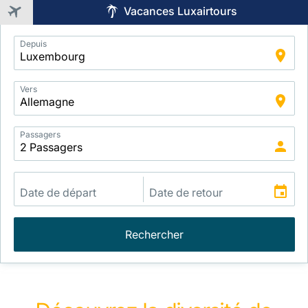
Vacances Luxairtours
Application
Depuis
Intelligent
Package
Search
Vers
Passagers
Rechercher