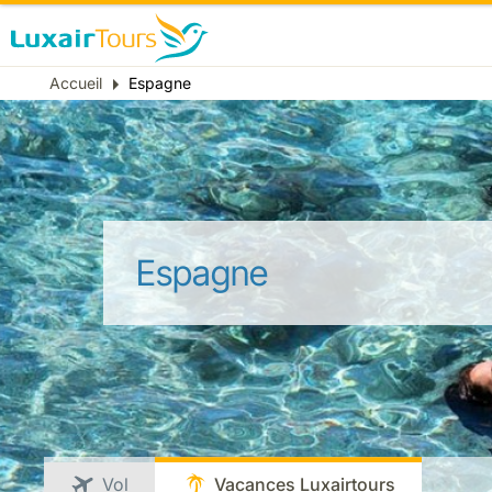
Fil
Accueil
Espagne
d'Ariane
Espagne
Vol
Vacances Luxairtours