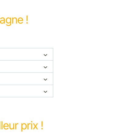
agne !
eur prix !