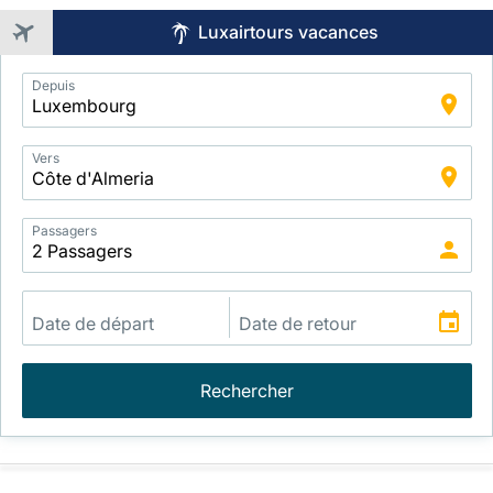
Luxairtours vacances
Application
Depuis
Intelligent
Package
Search
Vers
Passagers
Rechercher