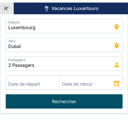
Vacances Luxairtours
Application
Depuis
Intelligent
Package
Search
Vers
Passagers
Rechercher