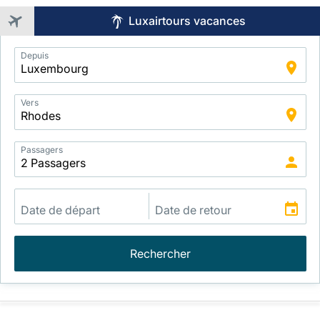
Luxairtours vacances
Application
Depuis
Intelligent
Package
Search
Vers
Passagers
Rechercher