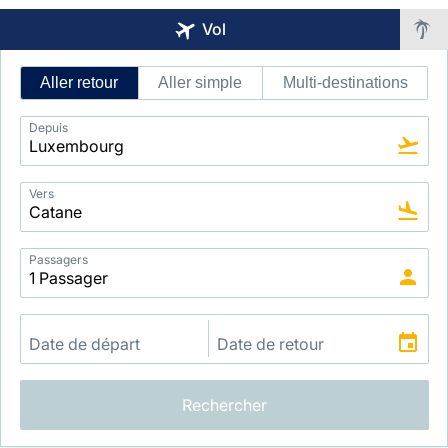
Vol
Intelligent
Aller retour
Aller simple
Multi-destinations
Flight
Search
Depuis
Vers
Passagers
Rechercher