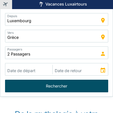
Vacances Luxairtours
Application
Depuis
Intelligent
Package
Search
Vers
Passagers
Rechercher