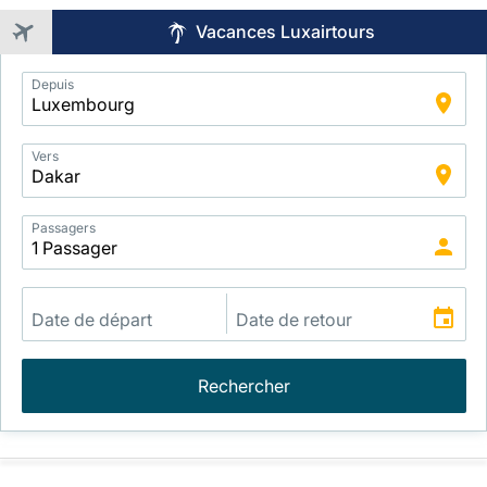
Vacances Luxairtours
Application
Depuis
Intelligent
Package
Search
Vers
Passagers
Rechercher