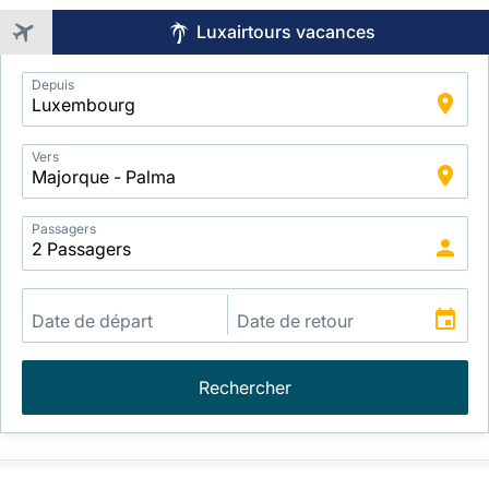
Luxairtours vacances
Application
Depuis
Intelligent
Package
Search
Vers
Passagers
Rechercher