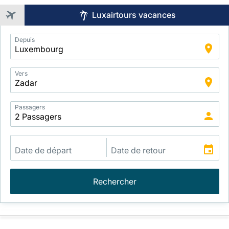
Luxairtours vacances
Application
Depuis
Intelligent
Package
Search
Vers
Passagers
Rechercher