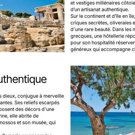
et vestiges millénaires côtoie
d’un artisanat authentique.
Sur le continent et d’île en î
criques secrètes, oliveraie
d'une rare beauté. Dans les 
grecques, une hôtellerie répo
pour son hospitalité réserven
généreux qui accompagne cha
authentique
es dieux, conjugue à merveille
ivantes. Ses reliefs escarpés
mposent des décors d'une
ne, elle abrite de
Knossos et son musée, qui