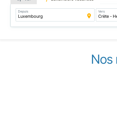
Application
Depuis
Vers
Intelligent
Package
Search
Nos 